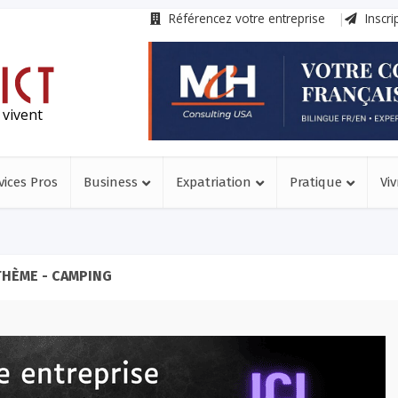
Référencez votre entreprise
Inscri
 vivent
vices Pros
Business
Expatriation
Pratique
Viv
THÈME - CAMPING