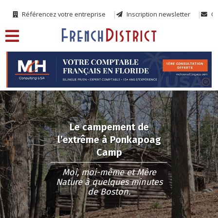
Référencez votre entreprise
Inscription newsletter
Co
Le campement de
l’extrême à Ponkapoag
Camp
Moi, moi-même et Mère
Nature à quelques minutes
de Boston.