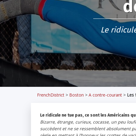
d
Le ridicul
FrenchDistrict
>
Boston
>
A contre-courant
>
Les 
Le ridicule ne tue pas, ce sont les Américains qui
Bizarre, étrange, curieux, cocasse, un peu louf
succèdent et ne se ressemblent absolument pas
règle en mettant à l’honneur les crottes de vac