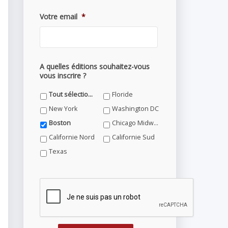
Votre email
*
A quelles éditions souhaitez-vous
vous inscrire ?
Tout sélectionner
Floride
New York
Washington DC
Boston
Chicago Midwest
Californie Nord
Californie Sud
Texas