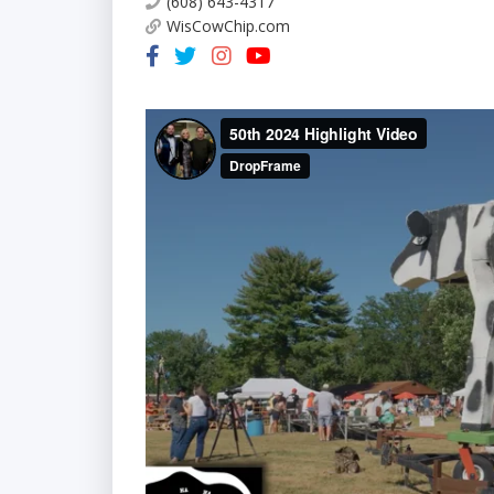
(608) 643-4317
WisCowChip.com