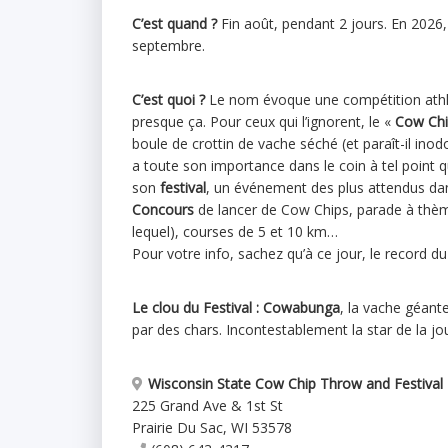
C’est quand ?
Fin août, pendant 2 jours. En 2026,
septembre.
C’est quoi ?
Le nom évoque une compétition athlé
presque ça. Pour ceux qui l’ignorent, le «
Cow Ch
boule de crottin de vache séché (et paraît-il inod
a toute son importance dans le coin à tel point 
son
festival
, un événement des plus attendus dan
Concours
de lancer de Cow Chips, parade à thè
lequel), courses de 5 et 10 km…
Pour votre info, sachez qu’à ce jour, le record du
Le clou du Festival :
Cowabunga
, la vache géante
par des chars. Incontestablement la star de la jo
Wisconsin State Cow Chip Throw and Festival
225 Grand Ave & 1st St
Prairie Du Sac
,
WI
53578