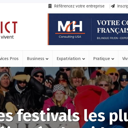
Référencez votre entreprise
Inscri
 vivent
vices Pros
Business
Expatriation
Pratique
Viv
es festivals les pl