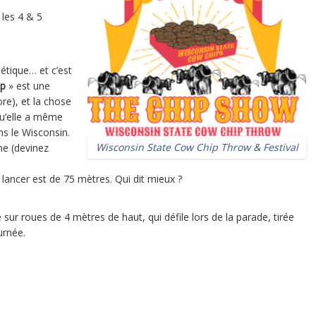
 les 4 & 5
tique… et c’est
ip
» est une
ore), et la chose
qu’elle a même
s le Wisconsin.
Wisconsin State Cow Chip Throw & Festival
me (devinez
 lancer est de 75 mètres. Qui dit mieux ?
 sur roues de 4 mètres de haut, qui défile lors de la parade, tirée
urnée.