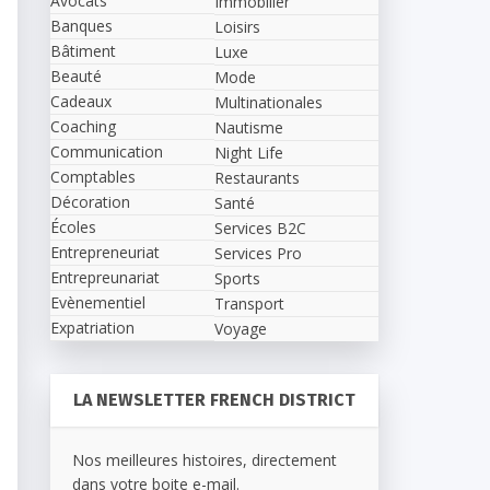
Avocats
Immobilier
Banques
Loisirs
Bâtiment
Luxe
Beauté
Mode
Cadeaux
Multinationales
Coaching
Nautisme
Communication
Night Life
Comptables
Restaurants
Décoration
Santé
Écoles
Services B2C
Entrepreneuriat
Services Pro
Entrepreunariat
Sports
Evènementiel
Transport
Expatriation
Voyage
LA NEWSLETTER FRENCH DISTRICT
Nos meilleures histoires, directement
dans votre boite e-mail.