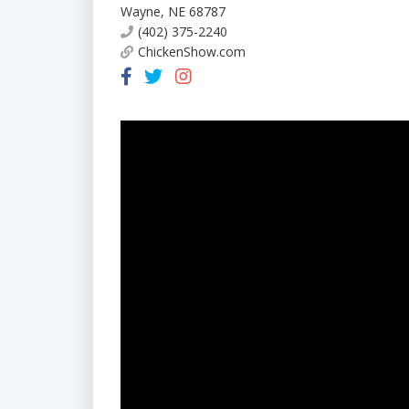
Wayne
,
NE
68787
(402) 375-2240
ChickenShow.com