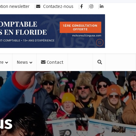
ption newsletter
Contactez-nous
re
News
Contact
us