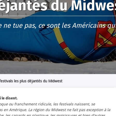
éjantés du Midwe
e ne tue pas, ce sont les Américains qui
festivals les plus déjantés du Midwest
 le disent.
oque ou franchement ridicule, les festivals naissent, se
 en Amérique. La région du Midwest ne fait pas exception à la
he, les canards en plastique, les moisissures et bien d’autres