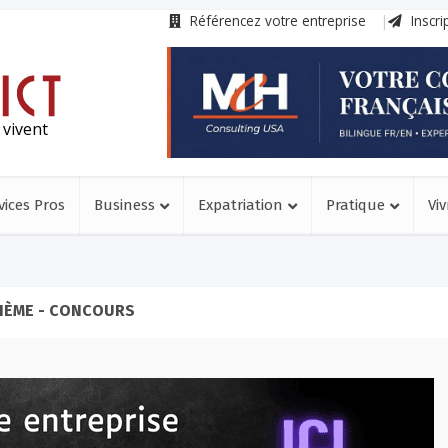
Référencez votre entreprise
Inscri
 vivent
vices Pros
Business
Expatriation
Pratique
Viv
HÈME - CONCOURS