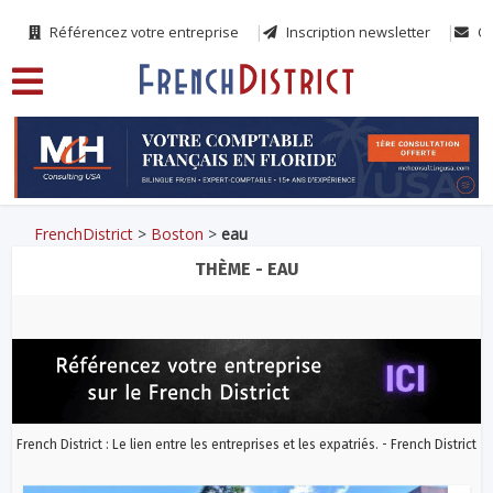
Référencez votre entreprise
Inscription newsletter
Co
FrenchDistrict
>
Boston
>
eau
THÈME - EAU
French District : Le lien entre les entreprises et les expatriés. - French District