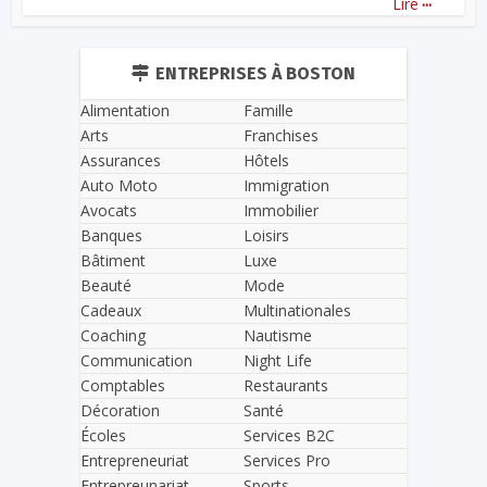
Lire
ENTREPRISES À BOSTON
Alimentation
Famille
Arts
Franchises
Assurances
Hôtels
Auto Moto
Immigration
Avocats
Immobilier
Banques
Loisirs
Bâtiment
Luxe
Beauté
Mode
Cadeaux
Multinationales
Coaching
Nautisme
Communication
Night Life
Comptables
Restaurants
Décoration
Santé
Écoles
Services B2C
Entrepreneuriat
Services Pro
Entrepreunariat
Sports