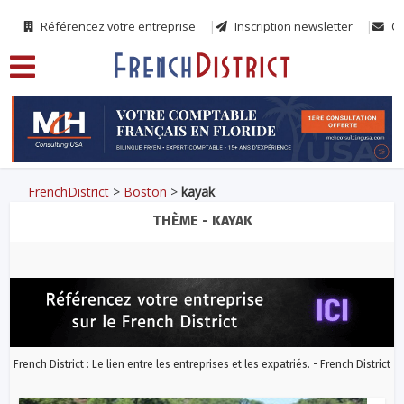
Référencez votre entreprise
Inscription newsletter
Co
FrenchDistrict
>
Boston
>
kayak
THÈME - KAYAK
French District : Le lien entre les entreprises et les expatriés. - French District