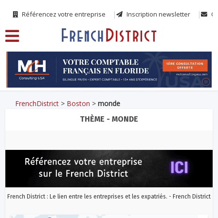
Référencez votre entreprise
Inscription newsletter
Co
FrenchDistrict
>
Boston
>
monde
THÈME - MONDE
French District : Le lien entre les entreprises et les expatriés. - French District