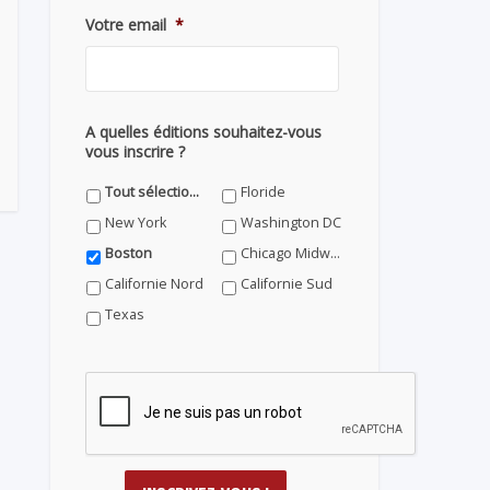
Votre email
*
A quelles éditions souhaitez-vous
vous inscrire ?
Tout sélectionner
Floride
New York
Washington DC
Boston
Chicago Midwest
Californie Nord
Californie Sud
Texas