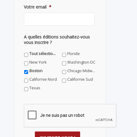
Votre email
*
A quelles éditions souhaitez-vous
vous inscrire ?
Tout sélectionner
Floride
New York
Washington DC
Boston
Chicago Midwest
Californie Nord
Californie Sud
Texas