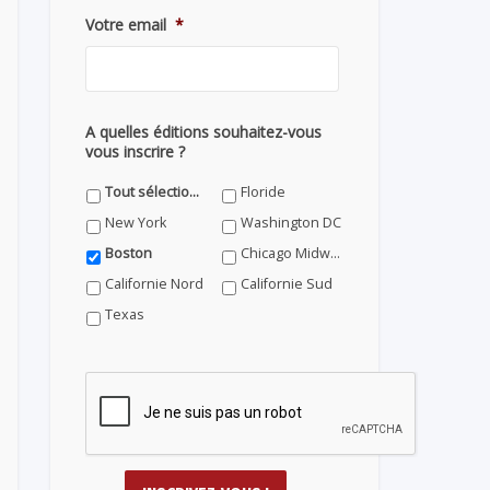
Votre email
*
A quelles éditions souhaitez-vous
vous inscrire ?
Tout sélectionner
Floride
New York
Washington DC
Boston
Chicago Midwest
Californie Nord
Californie Sud
Texas