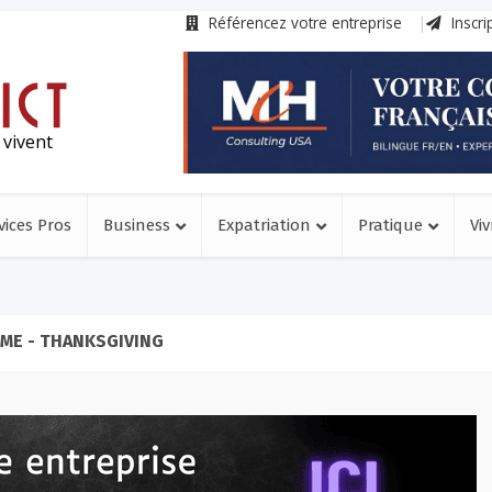
Référencez votre entreprise
Inscri
 vivent
vices Pros
Business
Expatriation
Pratique
Viv
ME - THANKSGIVING