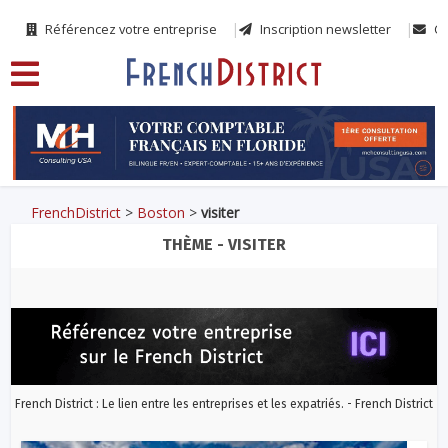
Référencez votre entreprise
Inscription newsletter
Co
FrenchDistrict
>
Boston
>
visiter
THÈME - VISITER
French District : Le lien entre les entreprises et les expatriés. - French District