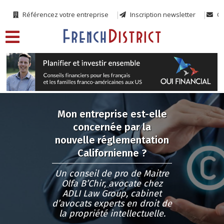
Référencez votre entreprise
Inscription newsletter
Co
Mon entreprise est-elle
concernée par la
nouvelle réglementation
Californienne ?
Un conseil de pro de Maitre
Olfa B’Chir, avocate chez
ADLI Law Group, cabinet
d’avocats experts en droit de
la propriété intellectuelle.