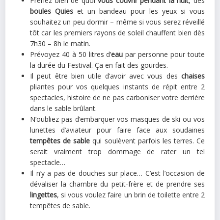
Prenez bien de quoi
vous couvrir pendant la nuit
, des
boules Quies
et un bandeau pour les yeux si vous
souhaitez un peu dormir – même si vous serez réveillé
tôt car les premiers rayons de soleil chauffent bien dès
7h30 – 8h le matin.
Prévoyez 40 à 50 litres d’
eau
par personne pour toute
la durée du Festival. Ça en fait des gourdes.
Il peut être bien utile d’avoir avec vous des
chaises
pliantes pour vos quelques instants de répit entre 2
spectacles, histoire de ne pas carboniser votre derrière
dans le sable brûlant.
N’oubliez pas d’embarquer vos masques de ski ou vos
lunettes d’aviateur pour faire face aux soudaines
tempêtes de sable
qui soulèvent parfois les terres. Ce
serait vraiment trop dommage de rater un tel
spectacle…
Il n’y a pas de douches sur place… C’est l’occasion de
dévaliser la chambre du petit-frère et de prendre ses
lingettes
, si vous voulez faire un brin de toilette entre 2
tempêtes de sable.