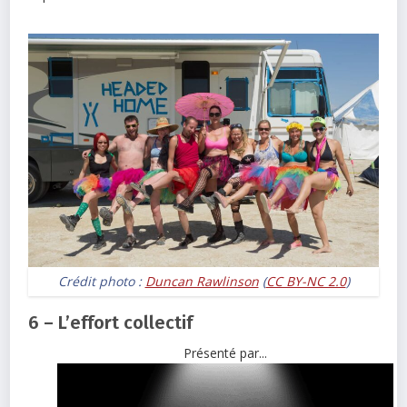
Crédit photo :
Duncan Rawlinson
(
CC BY-NC 2.0
)
6 – L’effort collectif
Présenté par...