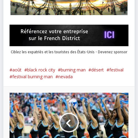
Ciblez les expatriés et les touristes des États-Unis - Devenez sponsor
août
black rock city
burning man
désert
festival
festival burning man
nevada