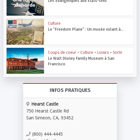
Les Évangéliques aux États-Unis
Culture
Le “Freedom Plane” : Un musée volant à...
Coups de coeur
•
Culture
•
Loisirs
•
Sortir
Le Walt Disney Family Museum à San
Francisco
INFOS PRATIQUES
Hearst Castle
750 Hearst Castle Rd
San Simeon
,
CA
,
93452
(800) 444-4445