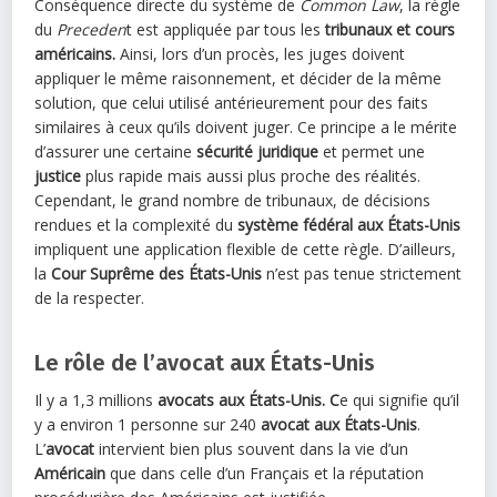
Conséquence directe du système de
Common Law
, la règle
du
Preceden
t est appliquée par tous les
tribunaux et cours
américains.
Ainsi, lors d’un procès, les juges doivent
appliquer le même raisonnement, et décider de la même
solution, que celui utilisé antérieurement pour des faits
similaires à ceux qu’ils doivent juger. Ce principe a le mérite
d’assurer une certaine
sécurité juridique
et permet une
justice
plus rapide mais aussi plus proche des réalités.
Cependant, le grand nombre de tribunaux, de décisions
rendues et la complexité du
système fédéral
aux États-Unis
impliquent une application flexible de cette règle. D’ailleurs,
la
Cour Suprême des États-Unis
n’est pas tenue strictement
de la respecter.
Le rôle de l’avocat aux États-Unis
Il y a 1,3 millions
avocats aux États-Unis. C
e qui signifie qu’il
y a environ 1 personne sur 240
avocat aux États-Unis
.
L’
avocat
intervient bien plus souvent dans la vie d’un
Américain
que dans celle d’un Français et la réputation