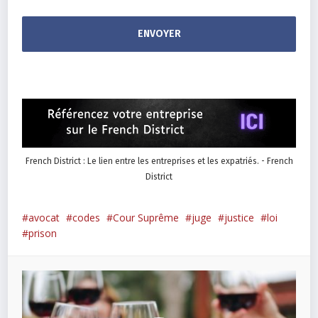
French District : Le lien entre les entreprises et les expatriés. - French
District
avocat
codes
Cour Suprême
juge
justice
loi
prison