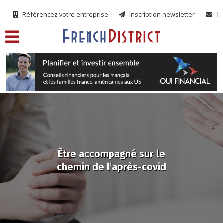
Référencez votre entreprise
Inscription newsletter
Co
Être accompagné sur le
chemin de l’après-covid