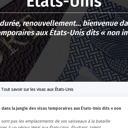
États-Unis
 durée, renouvellement… bienvenue dan
emporaires aux États-Unis dits « non i
>
Tout savoir sur les visas aux États-Unis
ans la jungle des visas temporaires aux États-Unis dits « non
 ne sont pas les emplacements de vos vaisseaux à la bataille
res à un séjour légal aux États-Unis. Étudiant, talent