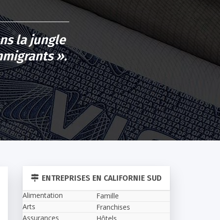
s la jungle
mmigrants ».
ENTREPRISES EN CALIFORNIE SUD
Alimentation
Famille
Arts
Franchises
Assurances
Hôtels