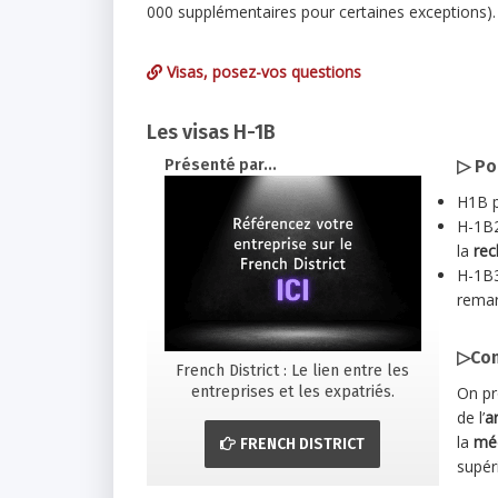
000 supplémentaires pour certaines exceptions).
Visas, posez-vos questions
Les visas H-1B
Présenté par...
▷
Po
H1B p
H-1B2
la
rec
H-1B3
remar
▷Com
French District : Le lien entre les
entreprises et les expatriés.
On pr
de l’
a
la
mé
FRENCH DISTRICT
supér