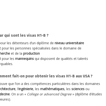
ur qui sont les visas H1-B ?
our les détenteurs d’un diplôme de
niveau universitaire
 pour les personnes spécialisées dans le domaine de
herche
et de la
production
 pour les
mannequins
qui disposent de qualités et talents
quables.
ment fait-on pour obtenir les visas H1-B aux USA ?
ouve que l’on a des compétences particulières dans les domaines
rchitecture
, l’
ingénierie
, les
mathématiques
, les
sciences
ou
decine
. On a un «
College or advanced Degree
» (diplôme d’études
ieures).