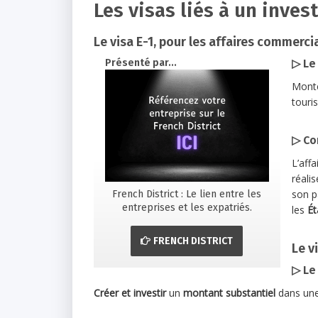
Les visas liés à un inves
Le visa E-1, pour les affaires commerci
Présenté par...
▷
Le 
Mont
touri
▷ Co
L’aff
réali
son pa
French District : Le lien entre les
entreprises et les expatriés.
les
Ét
FRENCH DISTRICT
Le v
▷ Le 
Créer et investir
un
montant substantiel
dans une