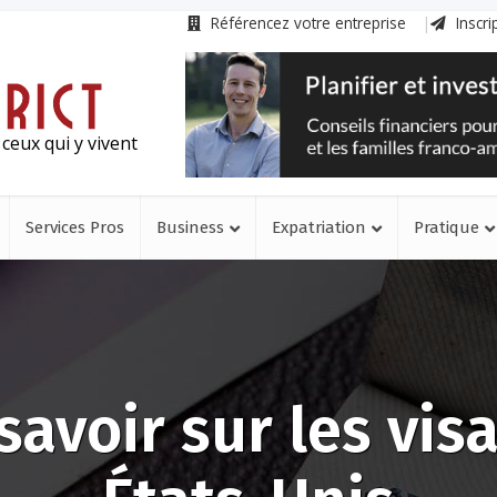
Référencez votre entreprise
Inscri
ceux qui y vivent
Services Pros
Business
Expatriation
Pratique
savoir sur les vis