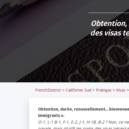
Obtention,
des visas t
FrenchDistrict
>
Californie Sud
>
Pratique
>
Visas
Obtention, durée, renouvellement… bienvenue d
immigrants ».
O-1, L-1 B-1, F-1, E-2, J-1, H-1B, B-2 ? Non, ce
navale, mais plutôt les noms des visas nécessai