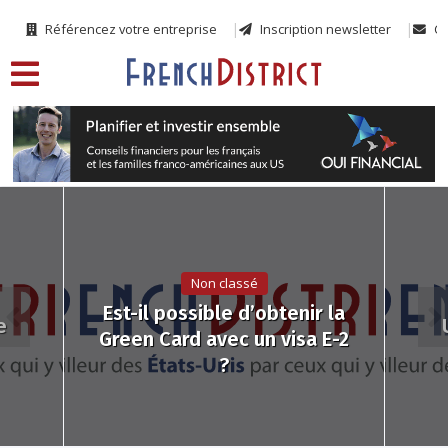
Référencez votre entreprise
Inscription newsletter
Co
Non classé
Est-il possible d’obtenir la
e
Green Card avec un visa E-2
?