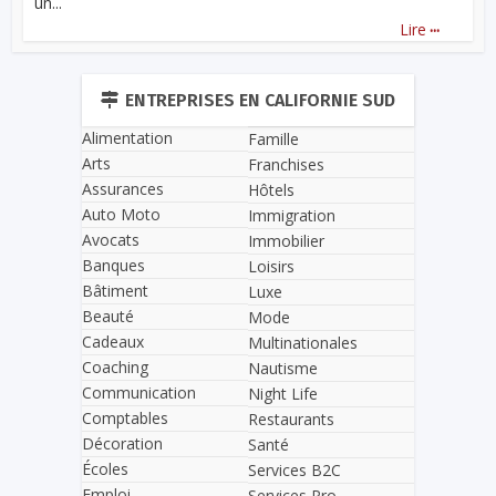
un...
...
Lire
ENTREPRISES EN CALIFORNIE SUD
Alimentation
Famille
Arts
Franchises
Assurances
Hôtels
Auto Moto
Immigration
Avocats
Immobilier
Banques
Loisirs
Bâtiment
Luxe
Beauté
Mode
Cadeaux
Multinationales
Coaching
Nautisme
Communication
Night Life
Comptables
Restaurants
Décoration
Santé
Écoles
Services B2C
Emploi
Services Pro