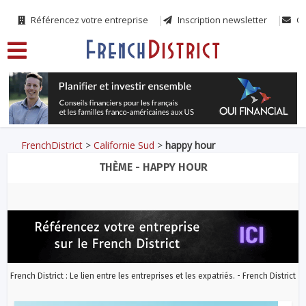
Référencez votre entreprise
Inscription newsletter
Co
FrenchDistrict
>
Californie Sud
>
happy hour
THÈME - HAPPY HOUR
French District : Le lien entre les entreprises et les expatriés. - French District