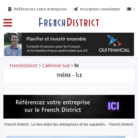
Référencez votre entreprise
Inscription newsletter
Co
FrenchDistrict
>
Californie Sud
>
île
THÈME - ÎLE
French District : Le lien entre les entreprises et les expatriés. - French District