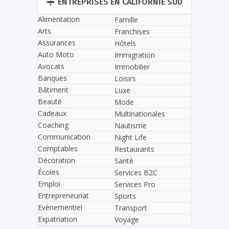
ENTREPRISES EN CALIFORNIE SUD
Alimentation
Famille
Arts
Franchises
Assurances
Hôtels
Auto Moto
Immigration
Avocats
Immobilier
Banques
Loisirs
Bâtiment
Luxe
Beauté
Mode
Cadeaux
Multinationales
Coaching
Nautisme
Communication
Night Life
Comptables
Restaurants
Décoration
Santé
Écoles
Services B2C
Emploi
Services Pro
Entrepreneuriat
Sports
Evènementiel
Transport
Expatriation
Voyage