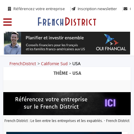
Référencez votre entreprise
Inscription newsletter
Co
FrenchDistrict
>
Californie Sud
>
USA
THÈME - USA
French District : Le lien entre les entreprises et les expatriés. - French District