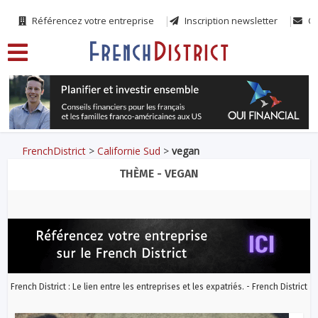
Référencez votre entreprise
Inscription newsletter
Co
FrenchDistrict
>
Californie Sud
>
vegan
THÈME - VEGAN
French District : Le lien entre les entreprises et les expatriés. - French District