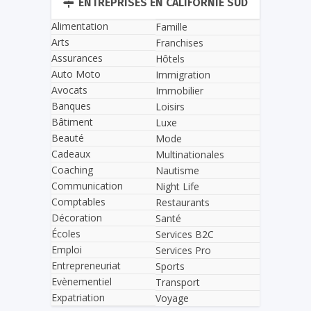
ENTREPRISES EN CALIFORNIE SUD
Alimentation
Famille
Arts
Franchises
Assurances
Hôtels
Auto Moto
Immigration
Avocats
Immobilier
Banques
Loisirs
Bâtiment
Luxe
Beauté
Mode
Cadeaux
Multinationales
Coaching
Nautisme
Communication
Night Life
Comptables
Restaurants
Décoration
Santé
Écoles
Services B2C
Emploi
Services Pro
Entrepreneuriat
Sports
Evènementiel
Transport
Expatriation
Voyage