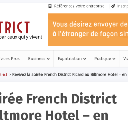
Référencez votre entreprise
Inscri
ar ceux qui y vivent
rvices Pros
Business
Expatriation
Pratique
Vi
rict
>
Revivez la soirée French District Ricard au Biltmore Hotel – e
irée French District
iltmore Hotel – en