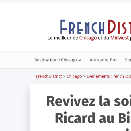
Le meilleur de
Chicago
et du
Midwest
p
Destination : Chicago
Annuaire Pro
Se
FrenchDistrict
>
Chicago
>
Evénements French Dist
Revivez la so
Ricard au B