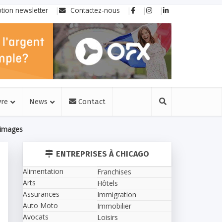
ption newsletter
Contactez-nous
vre
News
Contact
n images
ENTREPRISES À CHICAGO
Alimentation
Franchises
Arts
Hôtels
Assurances
Immigration
Auto Moto
Immobilier
Avocats
Loisirs