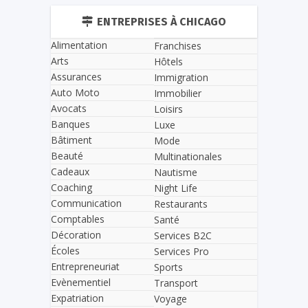
ENTREPRISES À CHICAGO
Alimentation
Franchises
Arts
Hôtels
Assurances
Immigration
Auto Moto
Immobilier
Avocats
Loisirs
Banques
Luxe
Bâtiment
Mode
Beauté
Multinationales
Cadeaux
Nautisme
Coaching
Night Life
Communication
Restaurants
Comptables
Santé
Décoration
Services B2C
Écoles
Services Pro
Entrepreneuriat
Sports
Evènementiel
Transport
Expatriation
Voyage