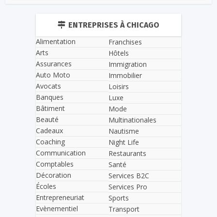
ENTREPRISES À CHICAGO
Alimentation
Franchises
Arts
Hôtels
Assurances
Immigration
Auto Moto
Immobilier
Avocats
Loisirs
Banques
Luxe
Bâtiment
Mode
Beauté
Multinationales
Cadeaux
Nautisme
Coaching
Night Life
Communication
Restaurants
Comptables
Santé
Décoration
Services B2C
Écoles
Services Pro
Entrepreneuriat
Sports
Evènementiel
Transport