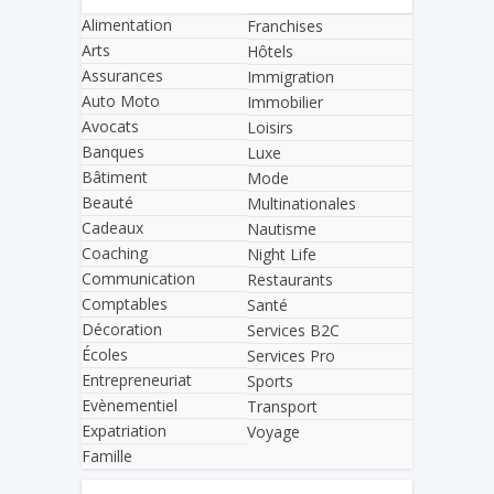
Alimentation
Franchises
Arts
Hôtels
Assurances
Immigration
Auto Moto
Immobilier
Avocats
Loisirs
Banques
Luxe
Bâtiment
Mode
Beauté
Multinationales
Cadeaux
Nautisme
Coaching
Night Life
Communication
Restaurants
Comptables
Santé
Décoration
Services B2C
Écoles
Services Pro
Entrepreneuriat
Sports
Evènementiel
Transport
Expatriation
Voyage
Famille