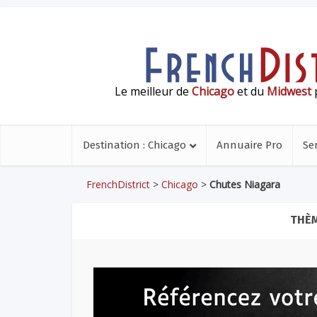
Le meilleur de
Chicago
et du
Midwest
p
Destination : Chicago
Annuaire Pro
Se
FrenchDistrict
>
Chicago
>
Chutes Niagara
THÈM