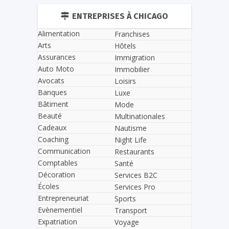
ENTREPRISES À CHICAGO
Alimentation
Franchises
Arts
Hôtels
Assurances
Immigration
Auto Moto
Immobilier
Avocats
Loisirs
Banques
Luxe
Bâtiment
Mode
Beauté
Multinationales
Cadeaux
Nautisme
Coaching
Night Life
Communication
Restaurants
Comptables
Santé
Décoration
Services B2C
Écoles
Services Pro
Entrepreneuriat
Sports
Evènementiel
Transport
Expatriation
Voyage