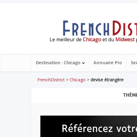
Le meilleur de
Chicago
et du
Midwest
p
Destination : Chicago
Annuaire Pro
Se
FrenchDistrict
>
Chicago
>
devise étrangère
THÈME