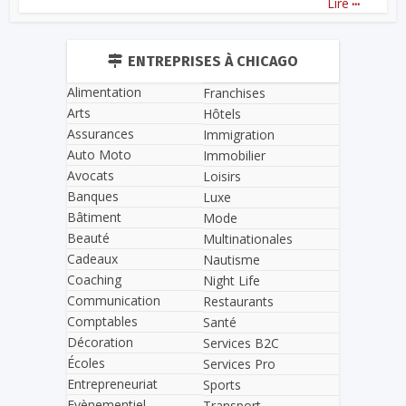
Lire
ENTREPRISES À CHICAGO
Alimentation
Franchises
Arts
Hôtels
Assurances
Immigration
Auto Moto
Immobilier
Avocats
Loisirs
Banques
Luxe
Bâtiment
Mode
Beauté
Multinationales
Cadeaux
Nautisme
Coaching
Night Life
Communication
Restaurants
Comptables
Santé
Décoration
Services B2C
Écoles
Services Pro
Entrepreneuriat
Sports
Evènementiel
Transport