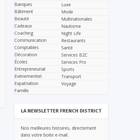
Banques
Luxe
Bâtiment
Mode
Beauté
Multinationales
Cadeaux
Nautisme
Coaching
Night Life
Communication
Restaurants
Comptables
Santé
Décoration
Services B2C
Écoles
Services Pro
Entrepreneuriat
Sports
Evènementiel
Transport
Expatriation
Voyage
Famille
LA NEWSLETTER FRENCH DISTRICT
Nos meilleures histoires, directement
dans votre boite e-mail.