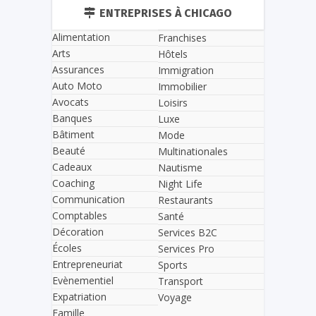
ENTREPRISES À CHICAGO
Alimentation
Franchises
Arts
Hôtels
Assurances
Immigration
Auto Moto
Immobilier
Avocats
Loisirs
Banques
Luxe
Bâtiment
Mode
Beauté
Multinationales
Cadeaux
Nautisme
Coaching
Night Life
Communication
Restaurants
Comptables
Santé
Décoration
Services B2C
Écoles
Services Pro
Entrepreneuriat
Sports
Evènementiel
Transport
Expatriation
Voyage
Famille