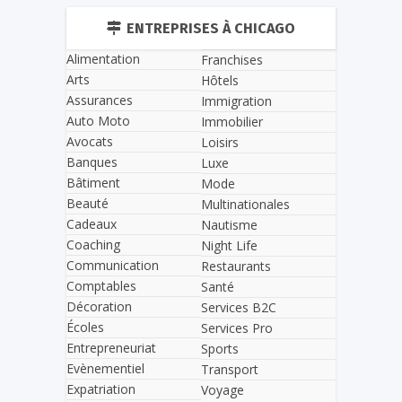
ENTREPRISES À CHICAGO
Alimentation
Franchises
Arts
Hôtels
Assurances
Immigration
Auto Moto
Immobilier
Avocats
Loisirs
Banques
Luxe
Bâtiment
Mode
Beauté
Multinationales
Cadeaux
Nautisme
Coaching
Night Life
Communication
Restaurants
Comptables
Santé
Décoration
Services B2C
Écoles
Services Pro
Entrepreneuriat
Sports
Evènementiel
Transport
Expatriation
Voyage