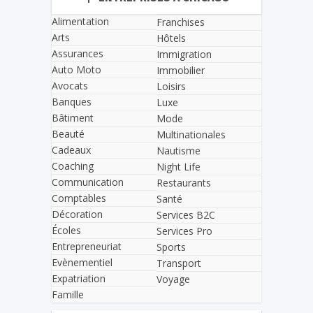
Alimentation
Franchises
Arts
Hôtels
Assurances
Immigration
Auto Moto
Immobilier
Avocats
Loisirs
Banques
Luxe
Bâtiment
Mode
Beauté
Multinationales
Cadeaux
Nautisme
Coaching
Night Life
Communication
Restaurants
Comptables
Santé
Décoration
Services B2C
Écoles
Services Pro
Entrepreneuriat
Sports
Evènementiel
Transport
Expatriation
Voyage
Famille