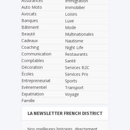
Assurances
Immigration
Auto Moto
Immobilier
Avocats
Loisirs
Banques
Luxe
Bâtiment
Mode
Beauté
Multinationales
Cadeaux
Nautisme
Coaching
Night Life
Communication
Restaurants
Comptables
Santé
Décoration
Services B2C
Écoles
Services Pro
Entrepreneuriat
Sports
Evènementiel
Transport
Expatriation
Voyage
Famille
LA NEWSLETTER FRENCH DISTRICT
Nos meilleures histoires, directement