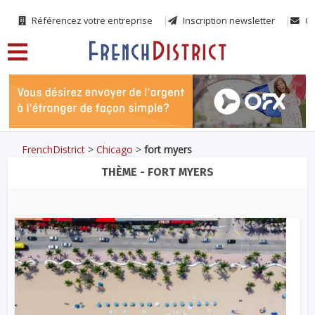
Référencez votre entreprise
Inscription newsletter
Co
FrenchDistrict
>
Chicago
>
fort myers
THÈME - FORT MYERS