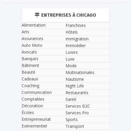
ENTREPRISES À CHICAGO
Alimentation
Franchises
Arts
Hôtels
Assurances
Immigration
Auto Moto
Immobilier
Avocats
Loisirs
Banques
Luxe
Bâtiment
Mode
Beauté
Multinationales
Cadeaux
Nautisme
Coaching
Night Life
Communication
Restaurants
Comptables
Santé
Décoration
Services B2C
Écoles
Services Pro
Entrepreneuriat
Sports
Evènementiel
Transport