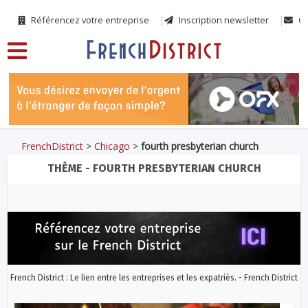
Référencez votre entreprise
Inscription newsletter
Co
FrenchDistrict
>
Chicago
>
fourth presbyterian church
THÈME - FOURTH PRESBYTERIAN CHURCH
French District : Le lien entre les entreprises et les expatriés. - French District