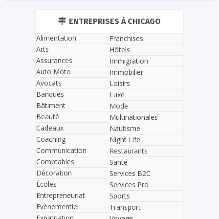
ENTREPRISES À CHICAGO
Alimentation
Franchises
Arts
Hôtels
Assurances
Immigration
Auto Moto
Immobilier
Avocats
Loisirs
Banques
Luxe
Bâtiment
Mode
Beauté
Multinationales
Cadeaux
Nautisme
Coaching
Night Life
Communication
Restaurants
Comptables
Santé
Décoration
Services B2C
Écoles
Services Pro
Entrepreneuriat
Sports
Evènementiel
Transport
Expatriation
Voyage