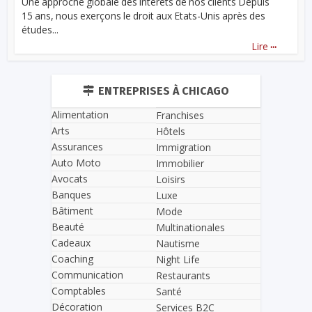
Une approche globale des intérêts de nos clients Depuis
15 ans, nous exerçons le droit aux Etats-Unis après des
études...
...
Lire
ENTREPRISES À CHICAGO
Alimentation
Franchises
Arts
Hôtels
Assurances
Immigration
Auto Moto
Immobilier
Avocats
Loisirs
Banques
Luxe
Bâtiment
Mode
Beauté
Multinationales
Cadeaux
Nautisme
Coaching
Night Life
Communication
Restaurants
Comptables
Santé
Décoration
Services B2C