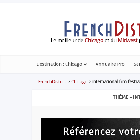
Le meilleur de
Chicago
et du
Midwest
p
Destination : Chicago
Annuaire Pro
Se
FrenchDistrict
>
Chicago
>
international film festiv
THÈME - IN