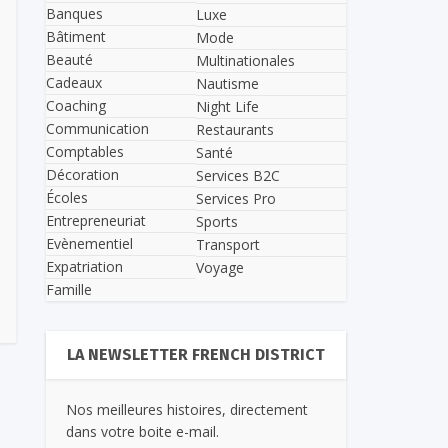
Banques
Luxe
Bâtiment
Mode
Beauté
Multinationales
Cadeaux
Nautisme
Coaching
Night Life
Communication
Restaurants
Comptables
Santé
Décoration
Services B2C
Écoles
Services Pro
Entrepreneuriat
Sports
Evènementiel
Transport
Expatriation
Voyage
Famille
LA NEWSLETTER FRENCH DISTRICT
Nos meilleures histoires, directement
dans votre boite e-mail.