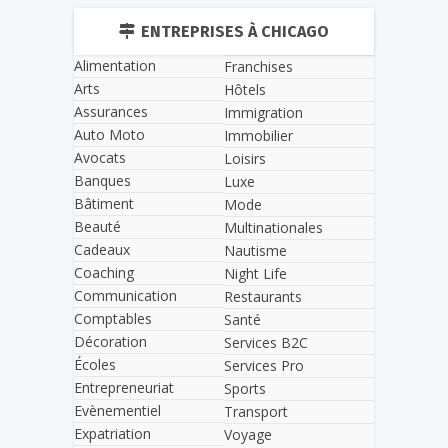
ENTREPRISES À CHICAGO
Alimentation
Franchises
Arts
Hôtels
Assurances
Immigration
Auto Moto
Immobilier
Avocats
Loisirs
Banques
Luxe
Bâtiment
Mode
Beauté
Multinationales
Cadeaux
Nautisme
Coaching
Night Life
Communication
Restaurants
Comptables
Santé
Décoration
Services B2C
Écoles
Services Pro
Entrepreneuriat
Sports
Evènementiel
Transport
Expatriation
Voyage