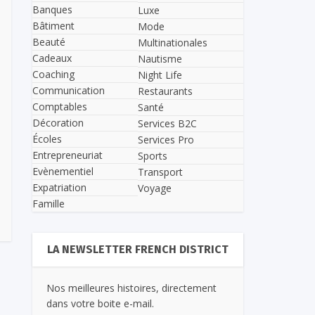
Banques
Luxe
Bâtiment
Mode
Beauté
Multinationales
Cadeaux
Nautisme
Coaching
Night Life
Communication
Restaurants
Comptables
Santé
Décoration
Services B2C
Écoles
Services Pro
Entrepreneuriat
Sports
Evènementiel
Transport
Expatriation
Voyage
Famille
LA NEWSLETTER FRENCH DISTRICT
Nos meilleures histoires, directement
dans votre boite e-mail.