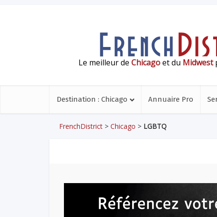
Le meilleur de
Chicago
et du
Midwest
p
Destination : Chicago
Annuaire Pro
Se
FrenchDistrict
>
Chicago
>
LGBTQ