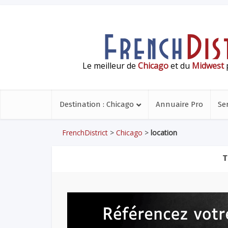
Le meilleur de
Chicago
et du
Midwest
p
Destination : Chicago
Annuaire Pro
Se
FrenchDistrict
>
Chicago
>
location
T