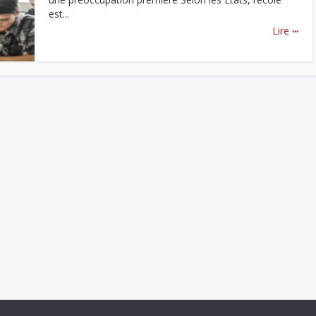
est...
...
Lire