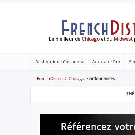
Le meilleur de
Chicago
et du
Midwest
p
Destination : Chicago
Annuaire Pro
Se
FrenchDistrict
>
Chicago
>
ordonnances
THÈ