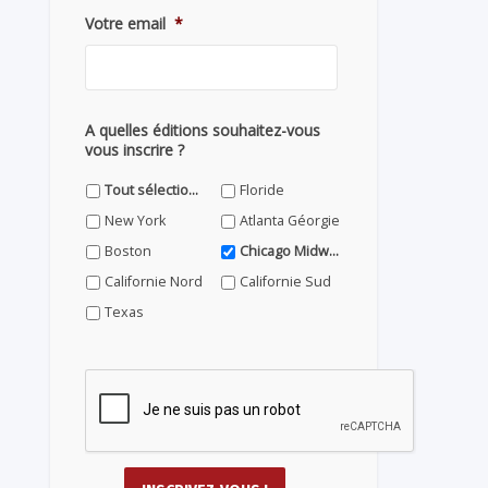
Votre email
*
A quelles éditions souhaitez-vous
vous inscrire ?
Tout sélectionner
Floride
New York
Atlanta Géorgie
Boston
Chicago Midwest
Californie Nord
Californie Sud
Texas