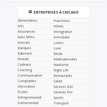
ENTREPRISES À CHICAGO
Alimentation
Franchises
Arts
Hôtels
Assurances
Immigration
Auto Moto
Immobilier
Avocats
Loisirs
Banques
Luxe
Bâtiment
Mode
Beauté
Multinationales
Cadeaux
Nautisme
Coaching
Night Life
Communication
Restaurants
Comptables
Santé
Décoration
Services B2C
Écoles
Services Pro
Entrepreneuriat
Sports
Evènementiel
Transport