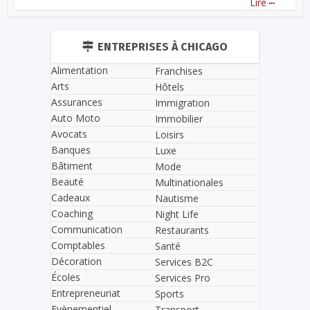
Lire
ENTREPRISES À CHICAGO
Alimentation
Franchises
Arts
Hôtels
Assurances
Immigration
Auto Moto
Immobilier
Avocats
Loisirs
Banques
Luxe
Bâtiment
Mode
Beauté
Multinationales
Cadeaux
Nautisme
Coaching
Night Life
Communication
Restaurants
Comptables
Santé
Décoration
Services B2C
Écoles
Services Pro
Entrepreneuriat
Sports
Evènementiel
Transport