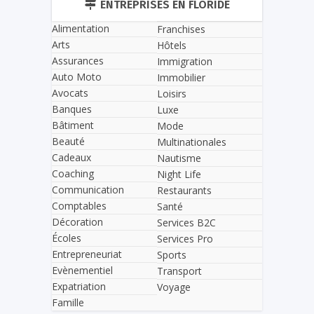
ENTREPRISES EN FLORIDE
Alimentation
Franchises
Arts
Hôtels
Assurances
Immigration
Auto Moto
Immobilier
Avocats
Loisirs
Banques
Luxe
Bâtiment
Mode
Beauté
Multinationales
Cadeaux
Nautisme
Coaching
Night Life
Communication
Restaurants
Comptables
Santé
Décoration
Services B2C
Écoles
Services Pro
Entrepreneuriat
Sports
Evènementiel
Transport
Expatriation
Voyage
Famille