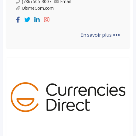
(786) 505-3007
Email
UltimeCom.com
...
En savoir plus