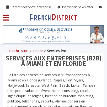
Référencez votre entreprise
Inscription newsletter
Co
FrenchDistrict
>
Floride
>
Services Pro
SERVICES AUX ENTREPRISES (B2B)
À MIAMI ET EN FLORIDE
La liste des sociétés de services B2B francophones à
Miami et en Floride (Orlando, Naples, Fort Myers,
Hollywood, Sarasota, West Palm Beach, Jupiter, Tampa) :
transport, traduction, événements, consulting, coach,
signalétique, enseignes, location de bureaux, marketing,
publicité, téléphones, sécurité, alarme, conseils en
management, conseils en fiscalité, conseils en finances.